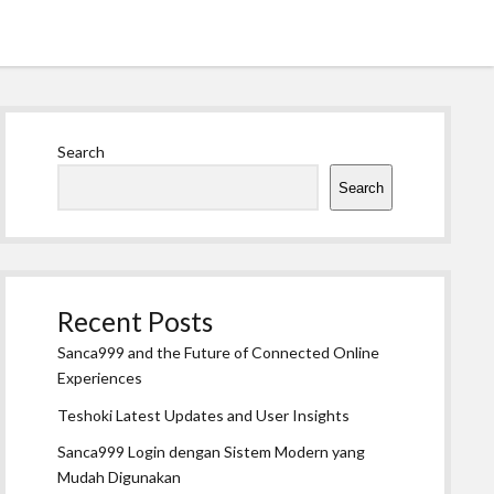
Sidebar
Search
Search
Recent Posts
Sanca999 and the Future of Connected Online
Experiences
Teshoki Latest Updates and User Insights
Sanca999 Login dengan Sistem Modern yang
Mudah Digunakan