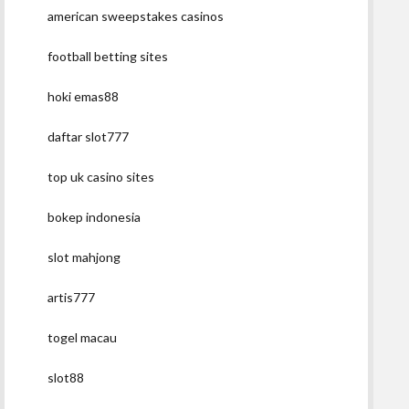
american sweepstakes casinos
football betting sites
hoki emas88
daftar slot777
top uk casino sites
bokep indonesia
slot mahjong
artis777
togel macau
slot88