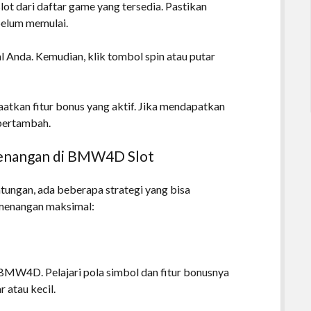
ot dari daftar game yang tersedia. Pastikan
belum memulai.
al Anda. Kemudian, klik tombol spin atau putar
aatkan fitur bonus yang aktif. Jika mendapatkan
bertambah.
menangan di BMW4D Slot
ungan, ada beberapa strategi yang bisa
menangan maksimal:
k BMW4D. Pelajari pola simbol dan fitur bonusnya
 atau kecil.