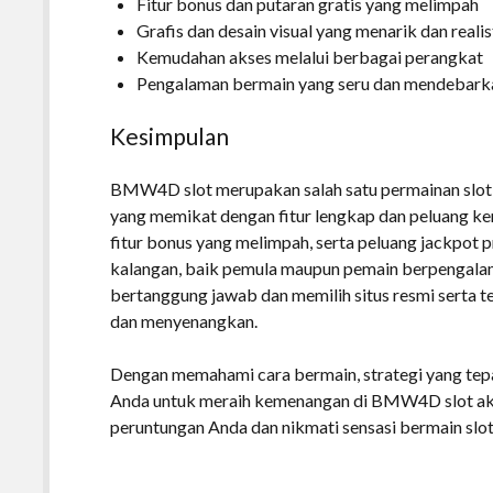
Fitur bonus dan putaran gratis yang melimpah
Grafis dan desain visual yang menarik dan realis
Kemudahan akses melalui berbagai perangkat
Pengalaman bermain yang seru dan mendebark
Kesimpulan
BMW4D slot merupakan salah satu permainan slot
yang memikat dengan fitur lengkap dan peluang kem
fitur bonus yang melimpah, serta peluang jackpot 
kalangan, baik pemula maupun pemain berpengalam
bertanggung jawab dan memilih situs resmi serta 
dan menyenangkan.
Dengan memahami cara bermain, strategi yang tepat
Anda untuk meraih kemenangan di BMW4D slot akan
peruntungan Anda dan nikmati sensasi bermain slot