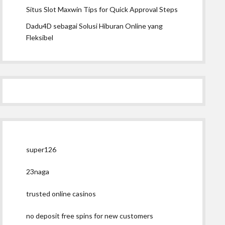
Situs Slot Maxwin Tips for Quick Approval Steps
Dadu4D sebagai Solusi Hiburan Online yang
Fleksibel
super126
23naga
trusted online casinos
no deposit free spins for new customers