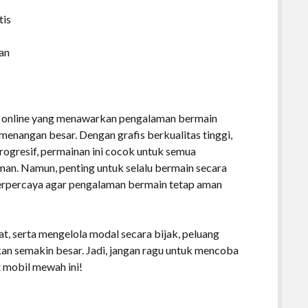
tis
an
 online yang menawarkan pengalaman bermain
enangan besar. Dengan grafis berkualitas tinggi,
progresif, permainan ini cocok untuk semua
an. Namun, penting untuk selalu bermain secara
terpercaya agar pengalaman bermain tetap aman
, serta mengelola modal secara bijak, peluang
 semakin besar. Jadi, jangan ragu untuk mencoba
 mobil mewah ini!