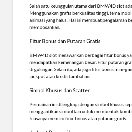
Salah satu keunggulan utama dari BMW4D slot ada
Menggunakan grafis berkualitas tinggi, tema mo
animasi yang halus. Hal ini membuat pengalaman b
membosankan.
Fitur Bonus dan Putaran Gratis
BMW4D slot menawarkan berbagai fitur bonus ya
mendapatkan kemenangan besar. Fitur putaran grati
di gulungan. Selain itu, ada juga fitur bonus mi
jackpot atau kredit tambahan.
Simbol Khusus dan Scatter
Permainan ini dilengkapi dengan simbol khusus sepe
menggantikan simbol lain untuk membentuk kombi
biasanya memicu fitur bonus atau putaran gratis.